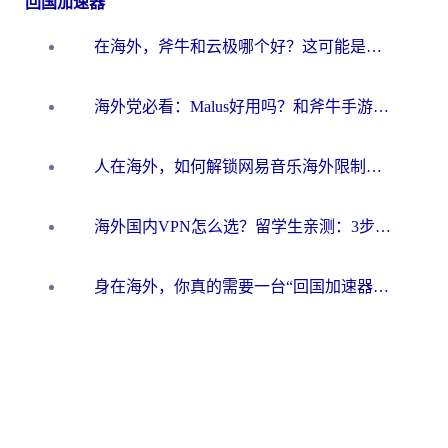
回国加速器
在海外，斧牛和云极哪个好？这可能是你最真实的困惑
海外党必看：Malus好用吗？和斧牛手游哪个好？3步选对回国加速器（附节点搭建小技巧）
人在海外，如何解锁网易音乐海外限制？这份真实指南给你答案
海外国内VPN怎么选？留学生亲测：3步找到能无缝刷剧玩游戏的加速器
身在海外，你真的需要一台“回国加速器”吗？免费的是否靠谱？