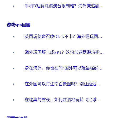
手机B站解除港澳台限制难？海外党追剧看片选对加速器就够了
游戏vpn回国
英国玩使命召唤OL卡不卡？海外畅玩国服游戏的终极加速指南
海外玩国服卡成PPT？这份加速器避坑指南让你丝滑直连
身在海外，你也在问“国外可以玩最强蜗牛吗”？
在外国可以打江南百景图吗？别让延迟毁了你的苏州府——海外国服游戏加速器终极指南
在瑞典的雪夜，如何丝滑地玩转《足球世界》？一份给你的低延迟终极指南