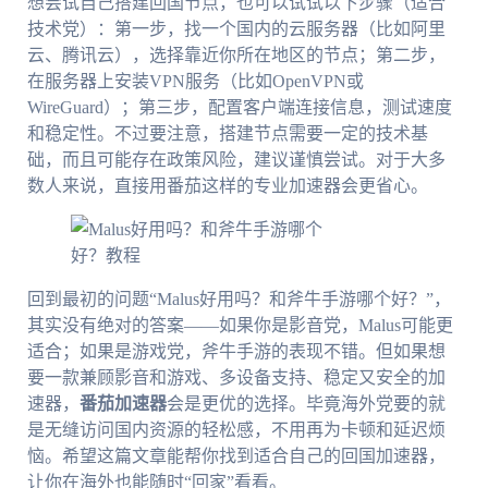
想尝试自己搭建回国节点，也可以试试以下步骤（适合
技术党）：第一步，找一个国内的云服务器（比如阿里
云、腾讯云），选择靠近你所在地区的节点；第二步，
在服务器上安装VPN服务（比如OpenVPN或
WireGuard）；第三步，配置客户端连接信息，测试速度
和稳定性。不过要注意，搭建节点需要一定的技术基
础，而且可能存在政策风险，建议谨慎尝试。对于大多
数人来说，直接用番茄这样的专业加速器会更省心。
回到最初的问题“Malus好用吗？和斧牛手游哪个好？”，
其实没有绝对的答案——如果你是影音党，Malus可能更
适合；如果是游戏党，斧牛手游的表现不错。但如果想
要一款兼顾影音和游戏、多设备支持、稳定又安全的加
速器，
番茄加速器
会是更优的选择。毕竟海外党要的就
是无缝访问国内资源的轻松感，不用再为卡顿和延迟烦
恼。希望这篇文章能帮你找到适合自己的回国加速器，
让你在海外也能随时“回家”看看。